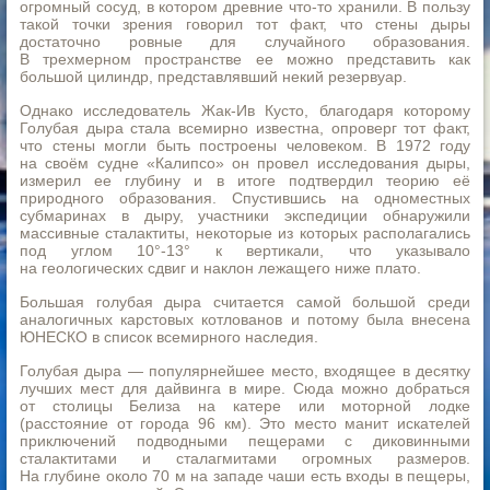
огромный сосуд, в котором древние что-то хранили. В пользу
такой точки зрения говорил тот факт, что стены дыры
достаточно ровные для случайного образования.
В трехмерном пространстве ее можно представить как
большой цилиндр, представлявший некий резервуар.
Однако исследователь Жак-Ив Кусто, благодаря которому
Голубая дыра стала всемирно известна, опроверг тот факт,
что стены могли быть построены человеком. В 1972 году
на своём судне «Калипсо» он провел исследования дыры,
измерил ее глубину и в итоге подтвердил теорию её
природного образования. Спустившись на одноместных
субмаринах в дыру, участники экспедиции обнаружили
массивные сталактиты, некоторые из которых располагались
под углом 10°-13° к вертикали, что указывало
на геологических сдвиг и наклон лежащего ниже плато.
Большая голубая дыра считается самой большой среди
аналогичных карстовых котлованов и потому была внесена
ЮНЕСКО в список всемирного наследия.
Голубая дыра — популярнейшее место, входящее в десятку
лучших мест для дайвинга в мире. Сюда можно добраться
от столицы Белиза на катере или моторной лодке
(расстояние от города 96 км). Это место манит искателей
приключений подводными пещерами с диковинными
сталактитами и сталагмитами огромных размеров.
На глубине около 70 м на западе чаши есть входы в пещеры,