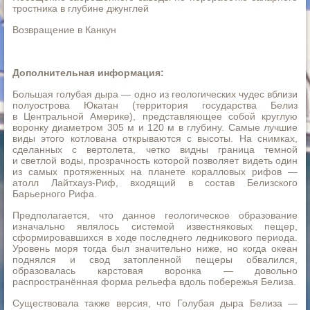
тростника в глубине джунглей
Возвращение в Канкун
Дополнительная информация:
Большая голубая дыра — одно из геологических чудес вблизи
полуострова Юкатан (территория государства Белиз
в Центральной Америке), представляющее собой круглую
воронку диаметром 305 м и 120 м в глубину. Самые лучшие
виды этого котлована открываются с высоты. На снимках,
сделанных с вертолета, четко видны граница темной
и светлой воды, прозрачность которой позволяет видеть один
из самых протяженных на планете коралловых рифов —
атолл Лайтхауз-Риф, входящий в состав Белизского
Барьерного Рифа.
Предполагается, что данное геологическое образование
изначально являлось системой известняковых пещер,
сформировавшихся в ходе последнего ледникового периода.
Уровень моря тогда был значительно ниже, но когда океан
поднялся и свод затопленной пещеры обвалился,
образовалась карстовая воронка — довольно
распространённая форма рельефа вдоль побережья Белиза.
Существовала также версия, что Голубая дыра Белиза —