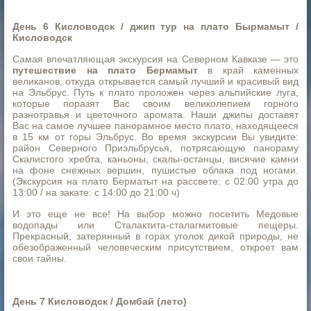
День 6 Кисловодск / джип тур на плато Бырмамыт /
Кисловодск
Самая впечатляющая экскурсия на Северном Кавказе — это
путешествие на плато Бермамыт
в край каменных
великанов, откуда открывается самый лучший и красивый вид
на Эльбрус. Путь к плато проложен через альпийские луга,
которые поразят Вас своим великолепием горного
разнотравья и цветочного аромата. Наши джипы доставят
Вас на самое лучшее панорамное место плато, находящееся
в 15 км от горы Эльбрус. Во время экскурсии Вы увидите:
район Северного Приэльбрусья, потрясающую панораму
Скалистого хребта, каньоны, скалы-останцы, висячие камни
на фоне снежных вершин, пушистые облака под ногами.
(Экскурсия на плато Берматыт на рассвете: с 02:00 утра до
13:00 / на закате: с 14:00 до 21:00 ч)
И это еще не все! На выбор можно посетить Медовые
водопады или Сталактита-сталагмитовые пещеры.
Прекрасный, затерянный в горах уголок дикой природы, не
обезображенный человеческим присутствием, откроет вам
свои тайны.
День 7 Кисловодск / Домбай (лето)