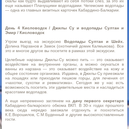
скалы как будто выдавливают из себя потоки слез, за это их
еще называют Плачущими водопадами. Чегемские водопады
— одна из главных визитных карточек Кабардино-Балкарии.
День 4 Кисловодск / Джилы Су и водопады Султан и
Эмир / Кисловодск
Утром выезд на экскурсию
Водопады Султан и Шейх.
Долина Нарзанов и Замок (охотничий домик Калмыкова). Все
это и многое другое вы посетите в рамках этой экскурсии.
Целебные нарзаны Джилы-Су можно пить — это оказывает
воздействие на внутренние органы, а можно окунаться в
ванны из нарзана — это оказывает воздействие на кожу и
общее состояние организма. Издавна, в Джилы-Су приезжали
на лошадях или приходили пешком горцы, для лечения от
«чахотки, сухотки и ревматизма». Сегодня же у нас есть
возможность посетить эти удивительные места и насладиться
красотами водопадов.
А еще непременно заглянем на
дачу первого секретаря
Кабардино-балкарского обкома ВКП. В 30-х годах прошлого
века сюда нередко заезжали отдохнуть и поохотиться
К.Е.Ворошилов, С.М.Буденный и другие высокопоставленные
гости.