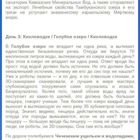
санатории Кавказских Минеральных Вод, а также отправляют
на экспорт. Лечебные свойства Тамбуканского озера и его
грязи не уступают знаменитому израильскому Мёртвому
морю.
День 3: Кисловодск / Голубое озеро / Кисловодск
В
Голубое озеро
не впадает ни одна река, а вытекает
единственная безымянная речка. Откуда же берутся 70
миллионов литров воды, вытекающие из озера каждый день?
При этом в озеро не впадает ни одна река. Ответ вроде бы
прост: под водой должен быть источник. Но это должен быть
немаленький источник, почему же его до сих пор не нашли?
Уже и роботы лазили — и по дну, и по отвесным стенкам, и
3D-сканерами сканировали, и лучшие в мире мастера
глубоководного погружения сами спускались и искали.
Безрезультатно. Более того, такой объем воды вряд ли
поступает из каких-то щелей, это должна быть большая
пещера, говорят ученые. Тем более что озеро каждый день
выносит в вытекающую из него реку 35 кубометров гипсовых
пород. Значит, видимо, пещера действительно есть, иначе
откуда эти породы вымываются, если не из нее? Но эту
пещеру — большую вроде бы пещеру — пока не увидели ни
люди, ни роботы, ни 3D-сканеры. Она там есть вообще?
По дороге полюбуемся
Чеченским ущельем и водопадами,