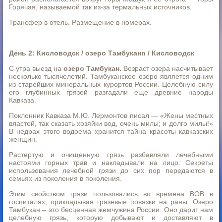
Горячая, называемой так из-за термальных источников.
Трансфер в отель. Размещение в номерах.
День 2: Кисловодск / озеро Тамбуканn / Кисловодск
С утра выезд на
озеро Тамбукан.
Возраст озера насчитывает
несколько тысячелетий. Тамбуканское озеро является одним
из старейших минеральных курортов России. Целебную силу
его глубинных грязей разгадали еще древние народы
Кавказа.
Поклонник Кавказа М.Ю. Лермонтов писал — «Жены местных
властей, так сказать хозяйки вод, очень милы; и долго милы!»
В недрах этого водоема хранится тайна красоты кавказских
женщин.
Растертую и очищенную грязь разбавляли лечебными
настоями горных трав и накладывали на лицо. Секреты
использования лечебной грязи до сих пор передаются в
семьях из поколения в поколения.
Этим свойством грязи пользовались во времена ВОВ в
госпиталях, прикладывая грязевые повязки на раны. Озеро
Тамбукан – это бесценная жемчужина России. Оно дарит нам
целебную грязь, которую добывают и доставляют в