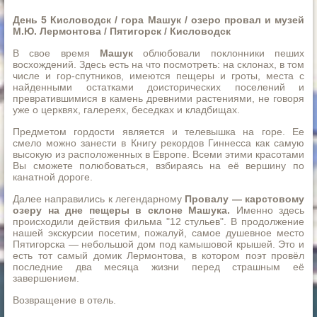
День 5 Кисловодск / гора Машук / озеро провал и музей
М.Ю. Лермонтова / Пятигорск / Кисловодск
В свое время
Машук
облюбовали поклонники пеших
восхождений. Здесь есть на что посмотреть: на склонах, в том
числе и гор-спутников, имеются пещеры и гроты, места с
найденными остатками доисторических поселений и
превратившимися в камень древними растениями, не говоря
уже о церквях, галереях, беседках и кладбищах.
Предметом гордости является и телевышка на горе. Ее
смело можно занести в Книгу рекордов Гиннесса как самую
высокую из расположенных в Европе. Всеми этими красотами
Вы сможете полюбоваться, взбираясь на её вершину по
канатной дороге.
Далее направились к легендарному
Провалу — карстовому
озеру на дне пещеры в склоне Машука.
Именно здесь
происходили действия фильма "12 стульев". В продолжение
нашей экскурсии посетим, пожалуй, самое душевное место
Пятигорска — небольшой дом под камышовой крышей. Это и
есть тот самый домик Лермонтова, в котором поэт провёл
последние два месяца жизни перед страшным её
завершением.
Возвращение в отель.